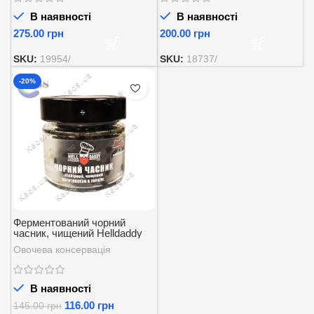
В наявності
В наявності
грн
грн
SKU:
19954/
SKU:
18737/
-20%
Ферментований чорний
часник, чищений Helldaddy
60 г.
Овочева консервація
В наявності
116.00
грн
145.00
грн