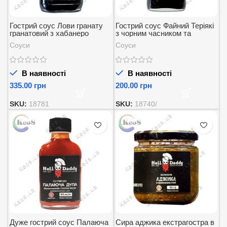
Гострий соус Лови гранату
Гострий соус Файний Теріякі
гранатовий з хабанеро
з чорним часником та
кисло-солодкий Helldaddy
хабанеро кисло-солодкий
Соуси
Соуси
200 мл
Helldaddy 200 мл
В наявності
В наявності
грн
грн
SKU:
18781
SKU:
18740/
Дуже гострий соус Палаюча
Сира аджика екстрагостра в