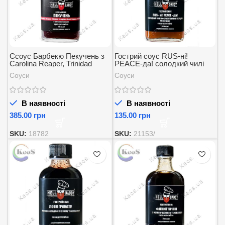
Cсоус Барбекю Пекучень з
Гострий соус RUS-ні!
Carolina Reaper, Trinidad
PEACE-да! солодкий чилі
Scorpion, Ghost Pepper,
Helldaddy 100 мл
Соуси
Соуси
Habanero та копченими
томатами Helldaddy 200 мл
В наявності
В наявності
грн
грн
SKU:
18782
SKU:
21153/