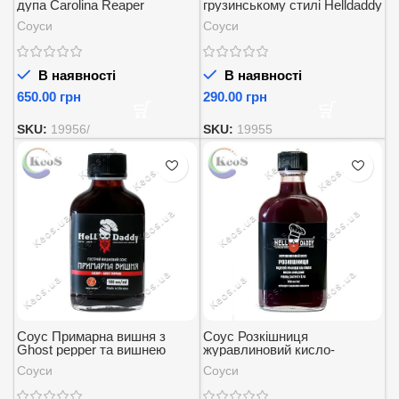
дупа Carolina Reaper
грузинському стилі Helldaddy
ферментований Helldaddy
180 мл
Соуси
Соуси
100 мл
В наявності
В наявності
грн
грн
SKU:
19956/
SKU:
19955
Соус Примарна вишня з
Соус Розкішниця
Ghost pepper та вишнею
журавлиновий кисло-
Helldaddy 100 мл
солодкий Helldaddy 200 мл
Соуси
Соуси