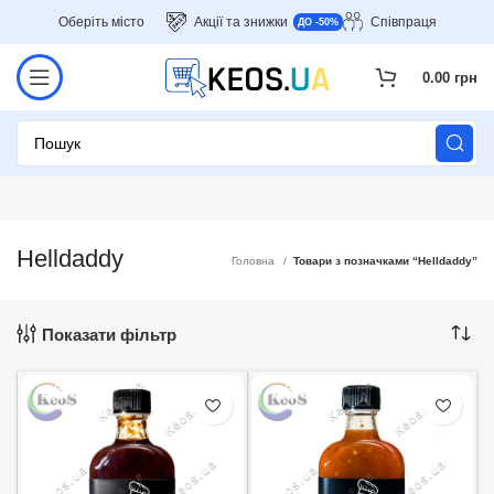
Оберіть місто
Акції та знижки
Співпраця
ДО -50%
0.00
грн
Helldaddy
Головна
Товари з позначками “Helldaddy”
Показати фільтр