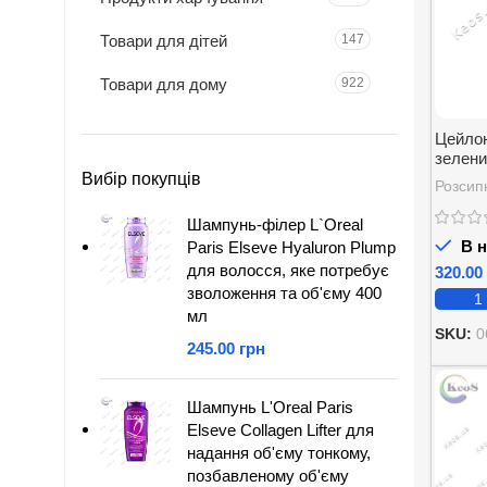
Товари для дітей
147
Товари для дому
922
Цейлон
зелений
Вибір покупців
Розсип
Шампунь-філер L`Oreal
В н
Paris Elseve Hyaluron Plump
для волосся, яке потребує
зволоження та об'єму 400
мл
SKU:
0
грн
Шампунь L'Oreal Paris
Elseve Collagen Lifter для
надання об'єму тонкому,
позбавленому об'єму