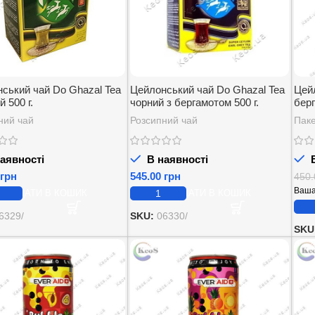
ський чай Do Ghazal Tea
Цейлонський чай Do Ghazal Tea
Цей
 500 г.
чорний з бергамотом 500 г.
бер
Ghaz
ний чай
Розсипний чай
Паке
аявності
В наявності
В
грн
грн
450
Ваша
ДОДАТИ В КОШИК
ДОДАТИ В КОШИК
6329/
SKU:
06330/
SKU