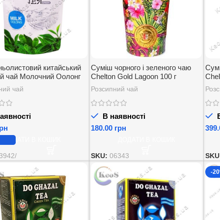
ьолистовий китайський
Суміш чорного і зеленого чаю
Сумі
й чай Молочний Оолонг
Chelton Gold Lagoon 100 г
Chel
olong Фен Шуй Ті Fenq
ний чай
Розсипний чай
Розс
a 80г.
аявності
В наявності
В
рн
грн
ДОДАТИ В КОШИК
ДОДАТИ В КОШИК
3942/
SKU:
06343
SKU
-2