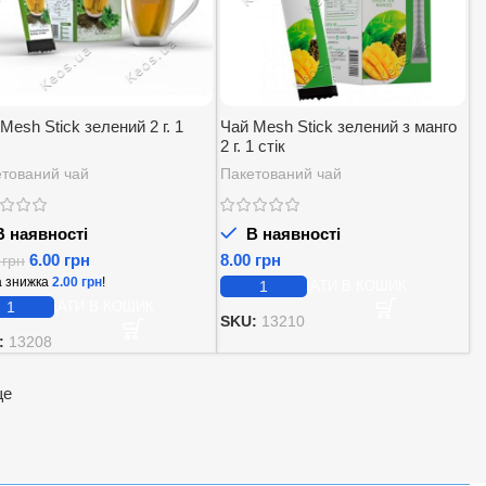
Mesh Stick зелений 2 г. 1
Чай Mesh Stick зелений з манго
2 г. 1 стік
тований чай
Пакетований чай
 наявності
В наявності
6.00
грн
грн
0
грн
 знижка
2.00
грн
!
ДОДАТИ В КОШИК
ДОДАТИ В КОШИК
SKU:
13210
:
13208
ще