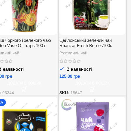
ш чорного і зеленого чаю
Цейлонський зелений чай
ton Vase Of Tulips 100 г
Rhanzar Fresh Berries100г.
ипний чай
Розсипний чай
 наявності
В наявності
грн
грн
ДОДАТИ В КОШИК
ДОДАТИ В КОШИК
:
06344
SKU:
15647
0%