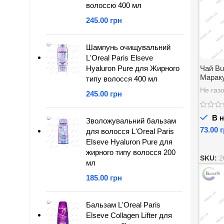
волоссю 400 мл
грн
Шампунь очищувальний
L'Oreal Paris Elseve
Hyaluron Pure для Жирного
Чай Bu
Мараку
типу волосся 400 мл
0.33 л
Не газо
грн
В н
Зволожувальний бальзам
г
для волосся L'Oreal Paris
Elseve Hyaluron Pure для
жирного типу волосся 200
SKU:
2
мл
грн
Бальзам L'Oreal Paris
Elseve Collagen Lifter для