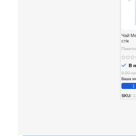
Чай Mes
стік
Пакето
В н
8.00
гр
Ваша з
SKU:
1