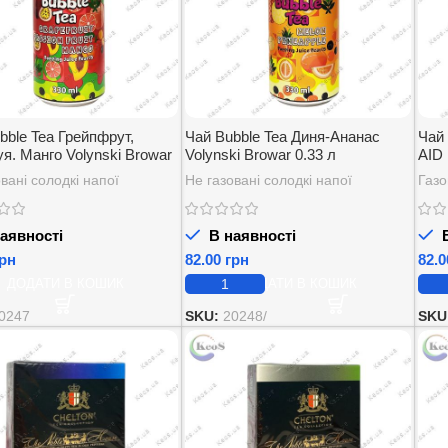
bble Tea Грейпфрут,
Чай Bubble Tea Диня-Ананас
Чай
я. Манго Volynski Browar
Volynski Browar 0.33 л
AID 
вані солодкі напої
Не газовані солодкі напої
Газо
аявності
В наявності
В
рн
грн
ДОДАТИ В КОШИК
ДОДАТИ В КОШИК
0247
SKU:
20248/
SKU