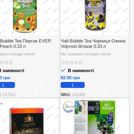
 Bubble Tea Персик EVER
Чай Bubble Tea Чорниця-Ожина
Peach 0.33 л
Volynski Browar 0.33 л
вані солодкі напої
Не газовані солодкі напої
 наявності
В наявності
грн
грн
ДОДАТИ В КОШИК
ДОДАТИ В КОШИК
:
21731/
SKU:
20249/