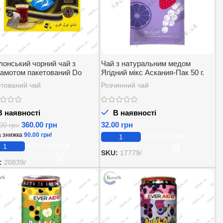
лонський чорний чай з
Чай з натуральним медом
гамотом пакетований Do
Ягідний мікс Аскания-Пак 50 г.
al Tea 100 пак. 200 г.
тований чай
Розчинний чай
 наявності
В наявності
360.00
грн
грн
.00
грн
 знижка
90.00
грн
!
ДОДАТИ В КОШИК
ДОДАТИ В КОШИК
SKU:
17779/
:
20839/