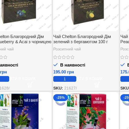
elton Благородний Дім
Чай Chelton Благородний Дім
Чай
ueberry & Acai з чорницею
зелений з бергамотом 100 г
Pea
 100 г
100 
ний чай
Розсипний чай
Розс
аявності
В наявності
В
грн
грн
ДОДАТИ В КОШИК
ДОДАТИ В КОШИК
1628/
SKU:
21627/
SKU
-25%
-2