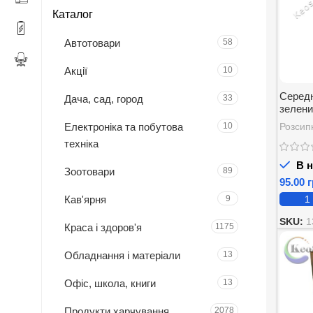
Каталог
Автотовари
58
Акції
10
Середн
Дача, сад, город
33
зелени
Milk O
Електроніка та побутова
10
Розсип
Shui Te
техніка
В н
Зоотовари
89
г
Кав'ярня
9
SKU:
1
Краса і здоров'я
1175
Обладнання і матеріали
13
Офіс, школа, книги
13
Продукти харчування
2078