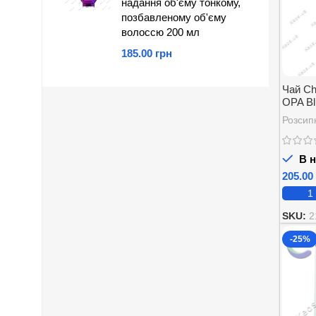
надання об'єму тонкому,
позбавленому об'єму
волоссю 200 мл
грн
Чай Ch
OPA Bl
та асаї
Розсип
В н
SKU:
2
-25%