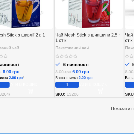
h Stick з шавлії 2 г. 1
Чай Mesh Stick з шипшини 2,5 г.
Чай 
1 стік
стік
ваний чай
Пакетований чай
Паке
аявності
В наявності
В
6.00
грн
6.00
грн
н
8.00
грн
8.0
нижка
2.00
грн
!
Ваша знижка
2.00
грн
!
Ваша
ДОДАТИ В КОШИК
ДОДАТИ В КОШИК
3204/
SKU:
13206
SKU
Показати 