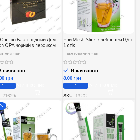
 Chelton Благородный Дом
Чай Mesh Stick з чебрецем 0,9 г.
ch OPA чорний з персиком
1 стік
г
ипний чай
Пакетований чай
 наявності
В наявності
грн
грн
ДОДАТИ В КОШИК
ДОДАТИ В КОШИК
:
21629/
SKU:
13202
5%