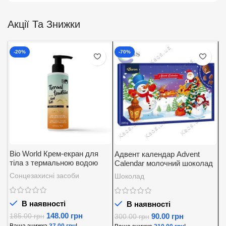
Акції Та Знижки
-20%
-70%
Bio World Крем-екран для
Адвент календар Advent
А
тіла з термальною водою
Calendar молочний шоколад
K
SPF 30
із вершковою начинкою
5
Сонцезахисні засоби
Шоколад
Д
Baron 200 г.
В наявності
В наявності
148.00
грн
90.00
грн
185.00
грн
300.00
грн
8
Ваша знижка
37.00
грн
!