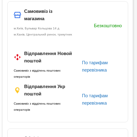
Самовивіз із
магазина
Безкоштовно
м.Київ, Бульвар Кольцова 14 д
м.Канів, Центральний ринок, трикутник
Відправлення Новой
поштой
По тарифам
перевізника
Самовивіз з відділень поштових
операторів
Відправлення Укр
поштой
По тарифам
перевізника
Самовивіз з відділень поштових
операторів