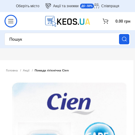
Оберіть місто
Акції та знижки
Співпраця
ДО -50%
0.00
грн
Головна
Акції
Помада гігієнічна Cien