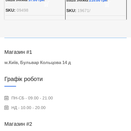
Ваша знижка
210.00
грн
!
В
SKU:
09498
SKU:
19671/
S
Магазин #1
м.Київ, Бульвар Кольцова 14 д
Графік роботи
ПН-СБ - 09.00 - 21.00
НД - 10.00 - 20.00
Магазин #2