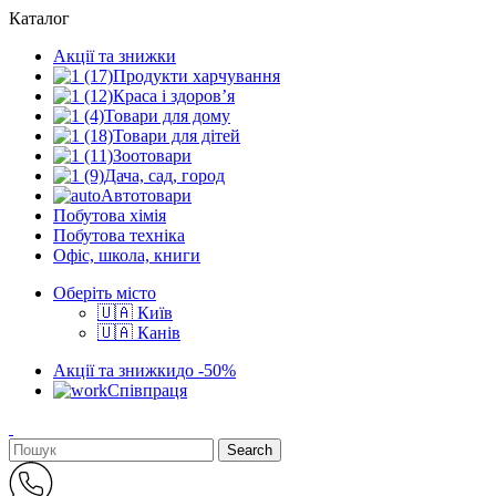
Каталог
Акції та знижки
Продукти харчування
Краса і здоров’я
Товари для дому
Товари для дітей
Зоотовари
Дача, сад, город
Автотовари
Побутова хімія
Побутова техніка
Офіс, школа, книги
Оберіть місто
🇺🇦 Київ
🇺🇦 Канів
Акції та знижки
до -50%
Співпраця
Search