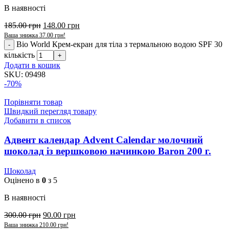
В наявності
185.00
грн
148.00
грн
Ваша знижка
37.00
грн
!
Bio World Крем-екран для тіла з термальною водою SPF 30
кількість
Додати в кошик
SKU:
09498
-70%
Порівняти товар
Швидкий перегляд товару
Добавити в список
Адвент календар Advent Calendar молочний
шоколад із вершковою начинкою Baron 200 г.
Шоколад
Оцінено в
0
з 5
В наявності
300.00
грн
90.00
грн
Ваша знижка
210.00
грн
!