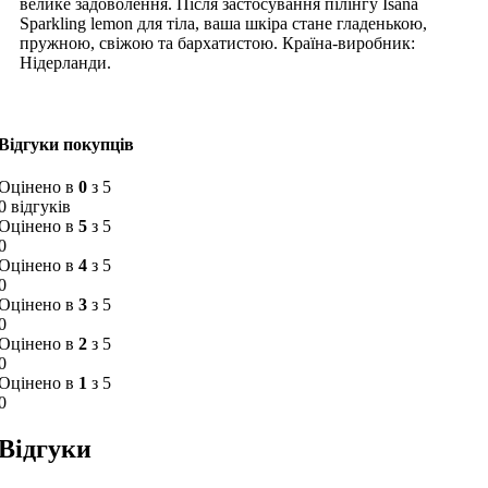
велике задоволення. Після застосування пілінгу Isana
Sparkling lemon для тіла, ваша шкіра стане гладенькою,
пружною, свіжою та бархатистою. Країна-виробник:
Нідерланди.
Відгуки покупців
Оцінено в
0
з 5
0 відгуків
Оцінено в
5
з 5
0
Оцінено в
4
з 5
0
Оцінено в
3
з 5
0
Оцінено в
2
з 5
0
Оцінено в
1
з 5
0
Відгуки