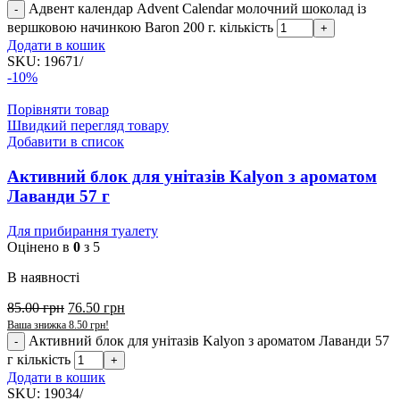
Адвент календар Advent Calendar молочний шоколад із
вершковою начинкою Baron 200 г. кількість
Додати в кошик
SKU:
19671/
-10%
Порівняти товар
Швидкий перегляд товару
Добавити в список
Активний блок для унітазів Kalyon з ароматом
Лаванди 57 г
Для прибирання туалету
Оцінено в
0
з 5
В наявності
85.00
грн
76.50
грн
Ваша знижка
8.50
грн
!
Активний блок для унітазів Kalyon з ароматом Лаванди 57
г кількість
Додати в кошик
SKU:
19034/