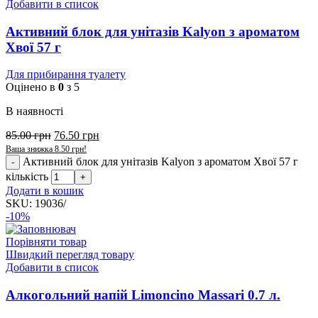
Добавити в список
Активний блок для унітазів Kalyon з ароматом
Хвої 57 г
Для прибирання туалету
Оцінено в
0
з 5
В наявності
85.00
грн
76.50
грн
Ваша знижка
8.50
грн
!
Активний блок для унітазів Kalyon з ароматом Хвої 57 г
кількість
Додати в кошик
SKU:
19036/
-10%
Порівняти товар
Швидкий перегляд товару
Добавити в список
Алкогольний напій Limoncino Massari 0.7 л.