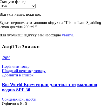
Скинути фільтр
Відгуків немає, поки що.
Будьте першим, хто залишив відгук на “Пілінг Isana Sparkling
lemon для тіла 200 ml.”
Для публікації відгуку вам необхідно
увійти
.
Акції Та Знижки
-20%
Порівняти товар
Швидкий перегляд товару
Добавити в список
Bio World Крем-екран для тіла з термальною
водою SPF 30
Сонцезахисні засоби
Оцінено в
0
з 5