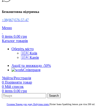
Безкоштовна підтримка
+38(067)576-57-47
Меню
0
items
0.00
грн
Каталог товарів
Оберіть місто
🇺🇦 Київ
🇺🇦 Канів
Акції та знижки
до -50%
Співпраця
Увійти/Реєстрація
0
Порівняти товар
0
Мій список
0
items
0.00
грн
Search
Головна
Товари для дому
Побутова хімія
Пілінг Isana Sparkling lemon для тіла 200 ml.