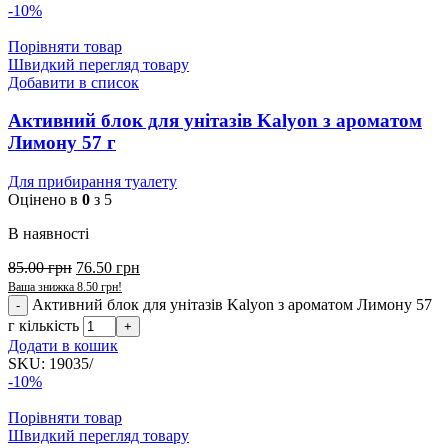
-10%
Порівняти товар
Швидкий перегляд товару
Добавити в список
Активний блок для унітазів Kalyon з ароматом
Лимону 57 г
Для прибирання туалету
Оцінено в
0
з 5
В наявності
85.00
грн
76.50
грн
Ваша знижка
8.50
грн
!
Активний блок для унітазів Kalyon з ароматом Лимону 57
г кількість
Додати в кошик
SKU:
19035/
-10%
Порівняти товар
Швидкий перегляд товару