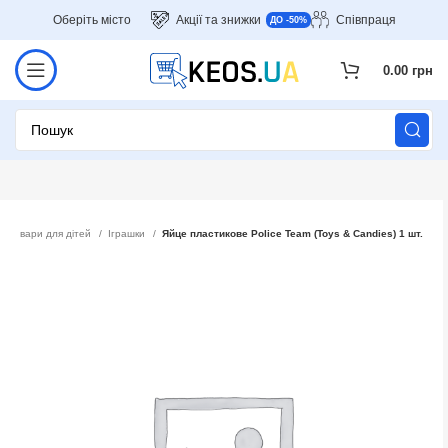
Оберіть місто
Акції та знижки
Співпраця
ДО -50%
0.00
грн
Товари для дітей
Іграшки
Яйце пластикове Police Team (Toys & Candies) 1 шт.