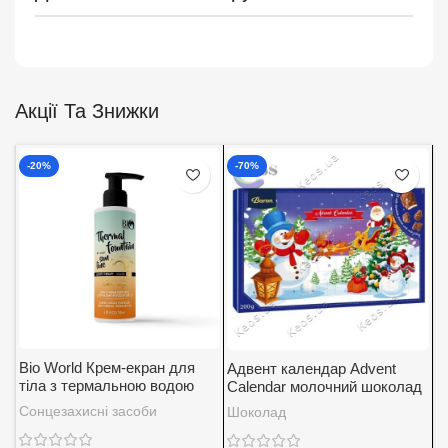
Акції Та Знижки
-20%
-70%
Bio World Крем-екран для
Адвент календар Advent
А
тіла з термальною водою
Calendar молочний шоколад
K
SPF 30
із вершковою начинкою
5
Сонцезахисні засоби
Шоколад
Д
Baron 200 г.