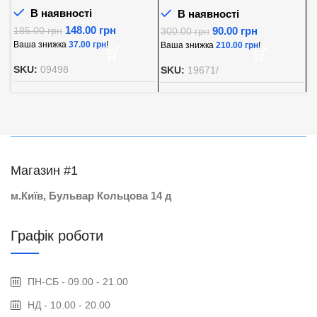
В наявності
В наявності
148.00
грн
90.00
грн
185.00
грн
300.00
грн
8
Ваша знижка
37.00
грн
!
Ваша знижка
210.00
грн
!
В
SKU:
09498
SKU:
19671/
S
Магазин #1
м.Київ, Бульвар Кольцова 14 д
Графік роботи
ПН-СБ - 09.00 - 21.00
НД - 10.00 - 20.00